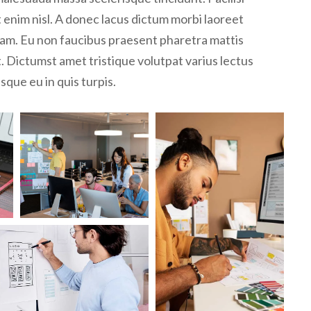
t enim nisl. A donec lacus dictum morbi laoreet
iquam. Eu non faucibus praesent pharetra mattis
t. Dictumst amet tristique volutpat varius lectus
sque eu in quis turpis.