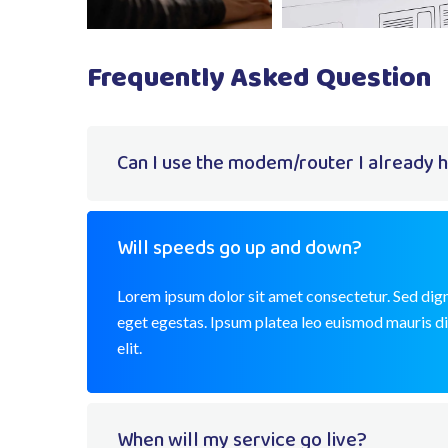
Frequently Asked Question
Can I use the modem/router I already 
Will speeds go up and down?
Lorem ipsum dolor sit amet consectetur. Sed dign
eget egestas. Ipsum platea leo euismod mauris d
elit.
When will my service go live?