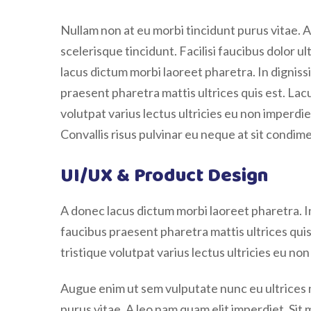
Nullam non at eu morbi tincidunt purus vitae. 
scelerisque tincidunt. Facilisi faucibus dolor ul
lacus dictum morbi laoreet pharetra. In dignissi
praesent pharetra mattis ultrices quis est. La
volutpat varius lectus ultricies eu non imperdiet
Convallis risus pulvinar eu neque at sit condi
UI/UX & Product Design
A donec lacus dictum morbi laoreet pharetra. In 
faucibus praesent pharetra mattis ultrices qui
tristique volutpat varius lectus ultricies eu non
Augue enim ut sem vulputate nunc eu ultrices 
purus vitae. A leo nam quam elit imperdiet. Sit 