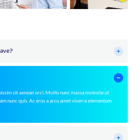
have?
issim sit aenean orci. Mollis nunc massa molestie ut
iam nunc quis. Ac eros a arcu amet viverra elementum