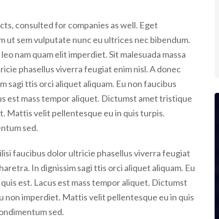
s, consulted for companies as well. Eget
 ut sem vulputate nunc eu ultrices nec bibendum.
A leo nam quam elit imperdiet. Sit malesuada massa
tricie phasellus viverra feugiat enim nisl. A donec
m sagi ttis orci aliquet aliquam. Eu non faucibus
cus est mass tempor aliquet. Dictumst amet tristique
. Mattis velit pellentesque eu in quis turpis.
mentum sed.
isi faucibus dolor ultricie phasellus viverra feugiat
aretra. In dignissim sagi ttis orci aliquet aliquam. Eu
 quis est. Lacus est mass tempor aliquet. Dictumst
eu non imperdiet. Mattis velit pellentesque eu in quis
t condimentum sed.